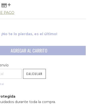
DE PAGO
¡No te lo pierdas, es el último!
l CP:
CAMBIAR CP
envío
CALCULAR
tal
rotegida
cuidados durante toda la compra.