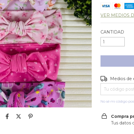
VER MEDIOS 
CANTIDAD
Entregas para e
Medios de 
No sé mi código pos
Compra p
Tus datos 